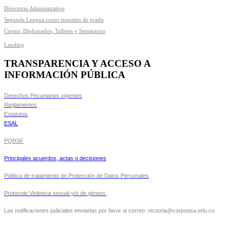
Directorio Administrativo
Segunda Lengua como requisito de grado
Cursos, Diplomados, Talleres y Seminarios
Landing
TRANSPARENCIA Y ACCESO A
INFORMACIÓN PÚBLICA
Derechos Pecuniarios vigentes
Reglamentos
Estatutos
ESAL
PQRSF
Principales acuerdos, actas o decisiones
Política de tratamiento de Protección de Datos Personales
Protocolo Violencia sexual y/o de género
Las notificaciones judiciales enviarlas por favor al correo: rectoria@corpoasa.edu.co