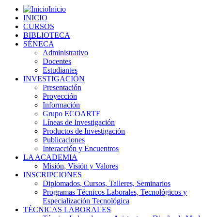
Inicio
INICIO
CURSOS
BIBLIOTECA
SÉNECA
Administrativo
Docentes
Estudiantes
INVESTIGACIÓN
Presentación
Proyección
Información
Grupo ECOARTE
Líneas de Investigación
Productos de Investigación
Publicaciones
Interacción y Encuentros
LA ACADEMIA
Misión, Visión y Valores
INSCRIPCIONES
Diplomados, Cursos, Talleres, Seminarios
Programas Técnicos Laborales, Tecnológicos y
Especialización Tecnológica
TÉCNICAS LABORALES