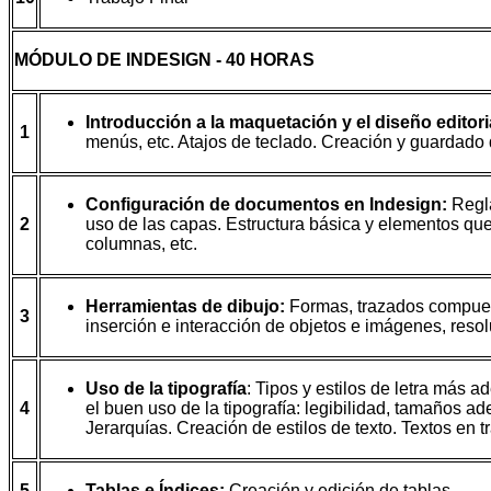
MÓDULO DE INDESIGN - 40 HORAS
Introducción a la maquetación y el diseño editori
1
menús, etc. Atajos de teclado. Creación y guardado
Configuración de documentos en Indesign:
Regla
2
uso de las capas. Estructura básica y elementos que
columnas, etc.
Herramientas de dibujo:
Formas, trazados compuesto
3
inserción e interacción de objetos e imágenes, reso
Uso de la tipografía
: Tipos y estilos de letra más 
4
el buen uso de la tipografía: legibilidad, tamaños ade
Jerarquías. Creación de estilos de texto. Textos en t
5
Tablas e Índices:
Creación y edición de tablas.