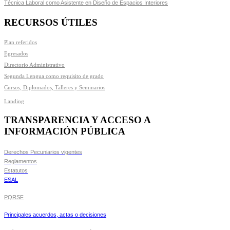
Técnica Laboral como Asistente en Diseño de Espacios Interiores
RECURSOS ÚTILES
Plan referidos
Egresados
Directorio Administrativo
Segunda Lengua como requisito de grado
Cursos, Diplomados, Talleres y Seminarios
Landing
TRANSPARENCIA Y ACCESO A
INFORMACIÓN PÚBLICA
Derechos Pecuniarios vigentes
Reglamentos
Estatutos
ESAL
PQRSF
Principales acuerdos, actas o decisiones