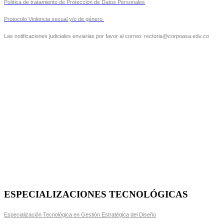
Política de tratamiento de Protección de Datos Personales
Protocolo Violencia sexual y/o de género
Las notificaciones judiciales enviarlas por favor al correo: rectoria@corpoasa.edu.co
ESPECIALIZACIONES TECNOLÓGICAS
Especialización Tecnológica en Gestión Estratégica del Diseño