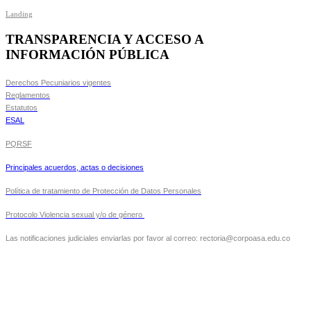
Landing
TRANSPARENCIA Y ACCESO A
INFORMACIÓN PÚBLICA
Derechos Pecuniarios vigentes
Reglamentos
Estatutos
ESAL
PQRSF
Principales acuerdos, actas o decisiones
Política de tratamiento de Protección de Datos Personales
Protocolo Violencia sexual y/o de género
Las notificaciones judiciales enviarlas por favor al correo: rectoria@corpoasa.edu.co