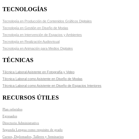
TECNOLOGÍAS
Tecnología en Producción de Contenidos Gráficos Digitales
Tecnología en Gestión en Diseño de Modas
Tecnología en Intervención de Espacios y Ambientes
Tecnología en Realización Audiovisual
Tecnología en Animación para Medios Digitales
TÉCNICAS
Técnica Laboral Asistente en Fotografía y Video
Técnica Laboral como Asistente en Diseño de Modas
Técnica Laboral como Asistente en Diseño de Espacios Interiores
RECURSOS ÚTILES
Plan referidos
Egresados
Directorio Administrativo
Segunda Lengua como requisito de grado
Cursos, Diplomados, Talleres y Seminarios