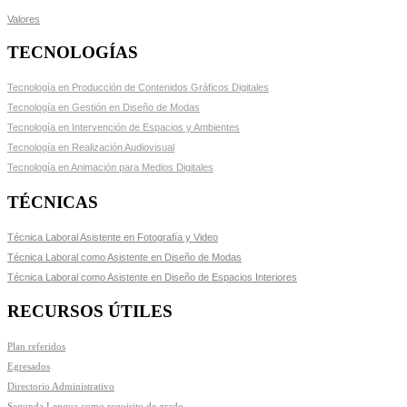
Valores
TECNOLOGÍAS
Tecnología en Producción de Contenidos Gráficos Digitales
Tecnología en Gestión en Diseño de Modas
Tecnología en Intervención de Espacios y Ambientes
Tecnología en Realización Audiovisual
Tecnología en Animación para Medios Digitales
TÉCNICAS
Técnica Laboral Asistente en Fotografía y Video
Técnica Laboral como Asistente en Diseño de Modas
Técnica Laboral como Asistente en Diseño de Espacios Interiores
RECURSOS ÚTILES
Plan referidos
Egresados
Directorio Administrativo
Segunda Lengua como requisito de grado