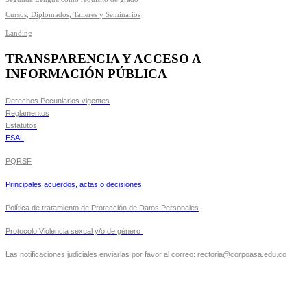
Cursos, Diplomados, Talleres y Seminarios
Landing
TRANSPARENCIA Y ACCESO A
INFORMACIÓN PÚBLICA
Derechos Pecuniarios vigentes
Reglamentos
Estatutos
ESAL
PQRSF
Principales acuerdos, actas o decisiones
Política de tratamiento de Protección de Datos Personales
Protocolo Violencia sexual y/o de género
Las notificaciones judiciales enviarlas por favor al correo: rectoria@corpoasa.edu.co