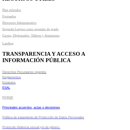
Plan referidos
Egresados
Directorio Administrativo
Segunda Lengua como requisito de grado
Cursos, Diplomados, Talleres y Seminarios
Landing
TRANSPARENCIA Y ACCESO A
INFORMACIÓN PÚBLICA
Derechos Pecuniarios vigentes
Reglamentos
Estatutos
ESAL
PQRSF
Principales acuerdos, actas o decisiones
Política de tratamiento de Protección de Datos Personales
Protocolo Violencia sexual y/o de género