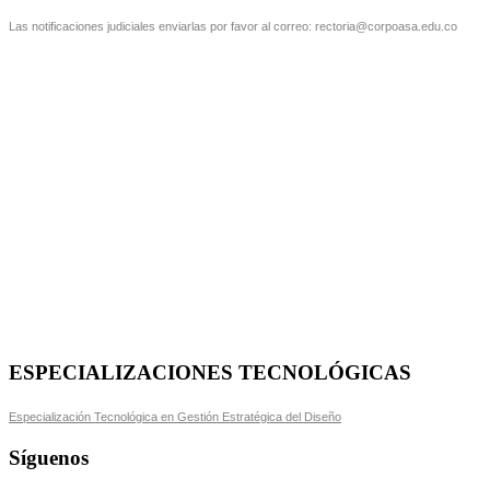
Las notificaciones judiciales enviarlas por favor al correo: rectoria@corpoasa.edu.co
ESPECIALIZACIONES TECNOLÓGICAS
Especialización Tecnológica en Gestión Estratégica del Diseño
Síguenos