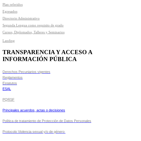
Plan referidos
Egresados
Directorio Administrativo
Segunda Lengua como requisito de grado
Cursos, Diplomados, Talleres y Seminarios
Landing
TRANSPARENCIA Y ACCESO A
INFORMACIÓN PÚBLICA
Derechos Pecuniarios vigentes
Reglamentos
Estatutos
ESAL
PQRSF
Principales acuerdos, actas o decisiones
Política de tratamiento de Protección de Datos Personales
Protocolo Violencia sexual y/o de género