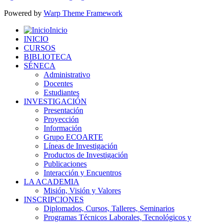
Powered by
Warp Theme Framework
Inicio
INICIO
CURSOS
BIBLIOTECA
SÉNECA
Administrativo
Docentes
Estudiantes
INVESTIGACIÓN
Presentación
Proyección
Información
Grupo ECOARTE
Líneas de Investigación
Productos de Investigación
Publicaciones
Interacción y Encuentros
LA ACADEMIA
Misión, Visión y Valores
INSCRIPCIONES
Diplomados, Cursos, Talleres, Seminarios
Programas Técnicos Laborales, Tecnológicos y