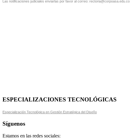
Las notificaciones judiciales enviarlas por favor al correo: rectoria@corpoasa.edu.co
ESPECIALIZACIONES TECNOLÓGICAS
Especialización Tecnológica en Gestión Estratégica del Diseño
Síguenos
Estamos en las redes sociales: