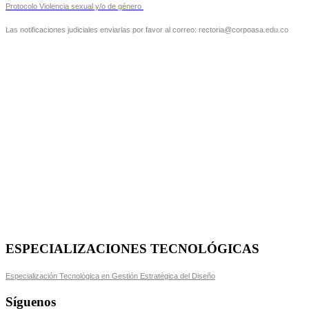
Protocolo Violencia sexual y/o de género
Las notificaciones judiciales enviarlas por favor al correo: rectoria@corpoasa.edu.co
ESPECIALIZACIONES TECNOLÓGICAS
Especialización Tecnológica en Gestión Estratégica del Diseño
Síguenos