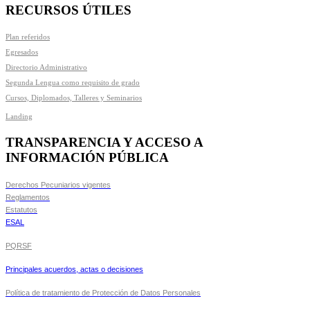
RECURSOS ÚTILES
Plan referidos
Egresados
Directorio Administrativo
Segunda Lengua como requisito de grado
Cursos, Diplomados, Talleres y Seminarios
Landing
TRANSPARENCIA Y ACCESO A
INFORMACIÓN PÚBLICA
Derechos Pecuniarios vigentes
Reglamentos
Estatutos
ESAL
PQRSF
Principales acuerdos, actas o decisiones
Política de tratamiento de Protección de Datos Personales