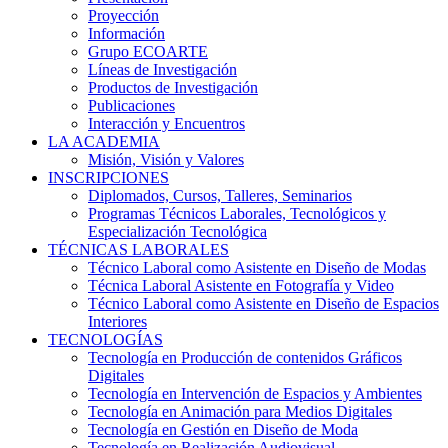
Proyección
Información
Grupo ECOARTE
Líneas de Investigación
Productos de Investigación
Publicaciones
Interacción y Encuentros
LA ACADEMIA
Misión, Visión y Valores
INSCRIPCIONES
Diplomados, Cursos, Talleres, Seminarios
Programas Técnicos Laborales, Tecnológicos y
Especialización Tecnológica
TÉCNICAS LABORALES
Técnico Laboral como Asistente en Diseño de Modas
Técnica Laboral Asistente en Fotografía y Video
Técnico Laboral como Asistente en Diseño de Espacios
Interiores
TECNOLOGÍAS
Tecnología en Producción de contenidos Gráficos
Digitales
Tecnología en Intervención de Espacios y Ambientes
Tecnología en Animación para Medios Digitales
Tecnología en Gestión en Diseño de Moda
Tecnología en Realización Audiovisual