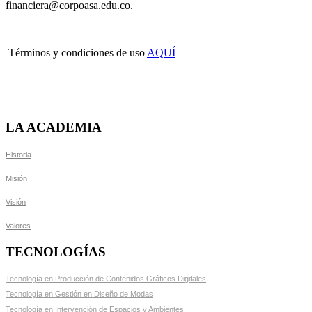
financiera@corpoasa.edu.co
.
Términos y condiciones de uso
AQUÍ
LA ACADEMIA
Historia
Misión
Visión
Valores
TECNOLOGÍAS
Tecnología en Producción de Contenidos Gráficos Digitales
Tecnología en Gestión en Diseño de Modas
Tecnología en Intervención de Espacios y Ambientes