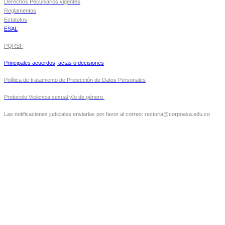
Derechos Pecuniarios vigentes
Reglamentos
Estatutos
ESAL
PQRSF
Principales acuerdos, actas o decisiones
Política de tratamiento de Protección de Datos Personales
Protocolo Violencia sexual y/o de género
Las notificaciones judiciales enviarlas por favor al correo: rectoria@corpoasa.edu.co