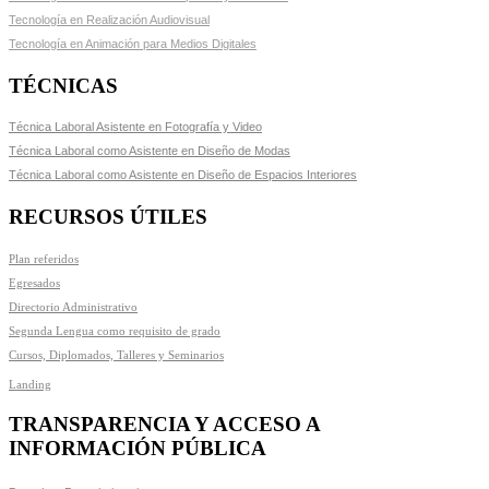
Tecnología en Realización Audiovisual
Tecnología en Animación para Medios Digitales
TÉCNICAS
Técnica Laboral Asistente en Fotografía y Video
Técnica Laboral como Asistente en Diseño de Modas
Técnica Laboral como Asistente en Diseño de Espacios Interiores
RECURSOS ÚTILES
Plan referidos
Egresados
Directorio Administrativo
Segunda Lengua como requisito de grado
Cursos, Diplomados, Talleres y Seminarios
Landing
TRANSPARENCIA Y ACCESO A
INFORMACIÓN PÚBLICA