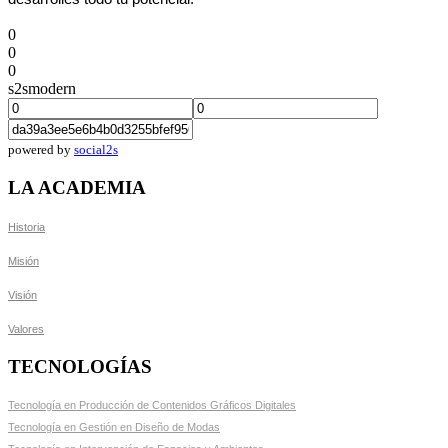
0
0
0
s2smodern
powered by
social2s
LA ACADEMIA
Historia
Misión
Visión
Valores
TECNOLOGÍAS
Tecnología en Producción de Contenidos Gráficos Digitales
Tecnología en Gestión en Diseño de Modas