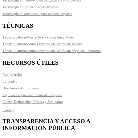
Tecnología en Intervención de Espacios y Ambientes
Tecnología en Realización Audiovisual
Tecnología en Animación para Medios Digitales
TÉCNICAS
Técnica Laboral Asistente en Fotografía y Video
Técnica Laboral como Asistente en Diseño de Modas
Técnica Laboral como Asistente en Diseño de Espacios Interiores
RECURSOS ÚTILES
Plan referidos
Egresados
Directorio Administrativo
Segunda Lengua como requisito de grado
Cursos, Diplomados, Talleres y Seminarios
Landing
TRANSPARENCIA Y ACCESO A
INFORMACIÓN PÚBLICA