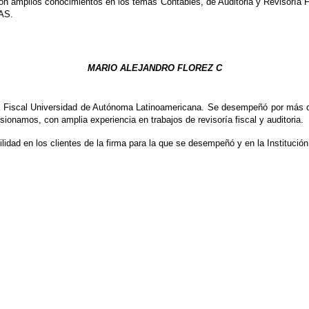
amplios conocimientos en los temas Contables, de Auditoria y Revisoría Fi
EAS.
MARIO ALEJANDRO FLOREZ C
oría Fiscal Universidad de Autónoma Latinoamericana. Se desempeñó por más
isionamos, con amplia experiencia en trabajos de revisoría fiscal y auditoria.
lidad en los clientes de la firma para la que se desempeñó y en la Instituci