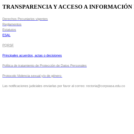
TRANSPARENCIA Y ACCESO A INFORMACIÓN
Derechos Pecuniarios vigentes
Reglamentos
Estatutos
ESAL
PQRSF
Principales acuerdos, actas o decisiones
Política de tratamiento de Protección de Datos Personales
Protocolo Violencia sexual y/o de género
Las notificaciones judiciales enviarlas por favor al correo: rectoria@corpoasa.edu.co