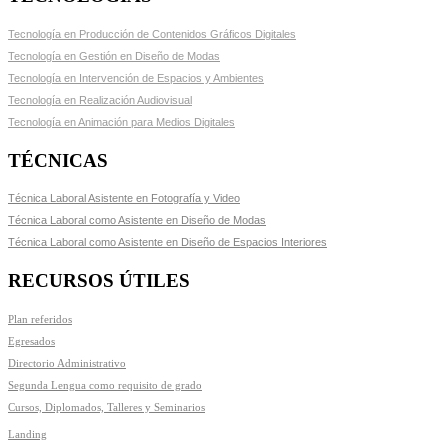
Tecnología en Producción de Contenidos Gráficos Digitales
Tecnología en Gestión en Diseño de Modas
Tecnología en Intervención de Espacios y Ambientes
Tecnología en Realización Audiovisual
Tecnología en Animación para Medios Digitales
TÉCNICAS
Técnica Laboral Asistente en Fotografía y Video
Técnica Laboral como Asistente en Diseño de Modas
Técnica Laboral como Asistente en Diseño de Espacios Interiores
RECURSOS ÚTILES
Plan referidos
Egresados
Directorio Administrativo
Segunda Lengua como requisito de grado
Cursos, Diplomados, Talleres y Seminarios
Landing