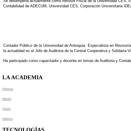
Se desempeña actualmente como Revisor Fiscal de la Universidad CES, con 
Contabilidad de ADECUM, Universidad CES, Corporación Universitaria ID
Contador Público de la Universidad de Antioquia. Especialista en Revis
la actualidad es el Jefe de Auditoria de la Central Cooperativa y Solidaria V
Ha participado como capacitador y docente en temas de Auditoria y Contabi
LA ACADEMIA
Historia
Misión
Visión
Valores
TECNOLOGÍAS