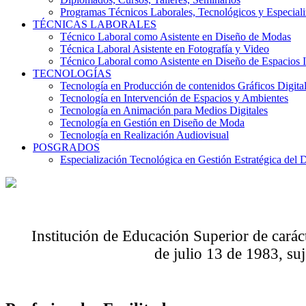
Programas Técnicos Laborales, Tecnológicos y Especial
TÉCNICAS LABORALES
Técnico Laboral como Asistente en Diseño de Modas
Técnica Laboral Asistente en Fotografía y Video
Técnico Laboral como Asistente en Diseño de Espacios I
TECNOLOGÍAS
Tecnología en Producción de contenidos Gráficos Digita
Tecnología en Intervención de Espacios y Ambientes
Tecnología en Animación para Medios Digitales
Tecnología en Gestión en Diseño de Moda
Tecnología en Realización Audiovisual
POSGRADOS
Especialización Tecnológica en Gestión Estratégica del 
Institución de Educación Superior de carác
de julio 13 de 1983, suj