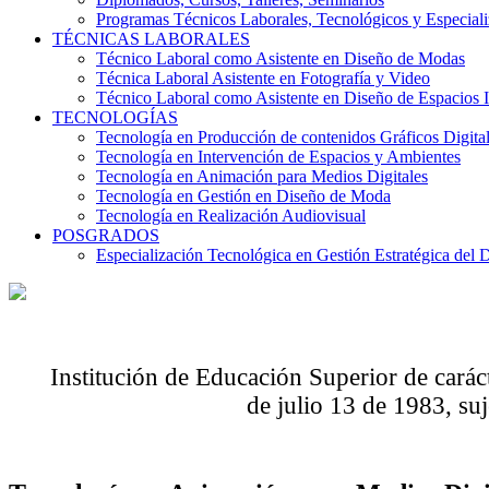
Programas Técnicos Laborales, Tecnológicos y Especial
TÉCNICAS LABORALES
Técnico Laboral como Asistente en Diseño de Modas
Técnica Laboral Asistente en Fotografía y Video
Técnico Laboral como Asistente en Diseño de Espacios I
TECNOLOGÍAS
Tecnología en Producción de contenidos Gráficos Digita
Tecnología en Intervención de Espacios y Ambientes
Tecnología en Animación para Medios Digitales
Tecnología en Gestión en Diseño de Moda
Tecnología en Realización Audiovisual
POSGRADOS
Especialización Tecnológica en Gestión Estratégica del 
Institución de Educación Superior de carác
de julio 13 de 1983, suj