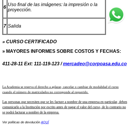
Uso final de las imágenes: la impresión o la
6
proyección.
7
Salida
» CURSO CERTIFICADO
» MAYORES INFORMES SOBRE COSTOS Y FECHAS:
411-28-11 Ext: 111-119-123 /
mercadeo@corpoasa.edu.co
La Academia se reserva el derecho a aplazar, cancelar o cambiar de modalidad el curso
cuando el número de matriculados no corresponde al requerido.
Las personas que necesiten que se les facture a nombre de una empresa en particular, deben
comunicarlo a la Institución por escrito antes de pagar el valor del curso, de lo contrario no
se podrá facturar a nombre de la empresa.
Ver políticas de devolución
AQUÍ