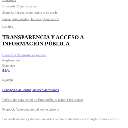
Egresados
Directorio Administrativo
Segunda Lengua como requisito de grado
Cursos, Diplomados, Talleres y Seminarios
Landing
TRANSPARENCIA Y ACCESO A
INFORMACIÓN PÚBLICA
Derechos Pecuniarios vigentes
Reglamentos
Estatutos
ESAL
PQRSF
Principales acuerdos, actas o decisiones
Política de tratamiento de Protección de Datos Personales
Protocolo Violencia sexual y/o de género
Las notificaciones judiciales enviarlas por favor al correo: rectoria@corpoasa.edu.co