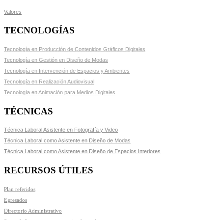
Valores
TECNOLOGÍAS
Tecnología en Producción de Contenidos Gráficos Digitales
Tecnología en Gestión en Diseño de Modas
Tecnología en Intervención de Espacios y Ambientes
Tecnología en Realización Audiovisual
Tecnología en Animación para Medios Digitales
TÉCNICAS
Técnica Laboral Asistente en Fotografía y Video
Técnica Laboral como Asistente en Diseño de Modas
Técnica Laboral como Asistente en Diseño de Espacios Interiores
RECURSOS ÚTILES
Plan referidos
Egresados
Directorio Administrativo