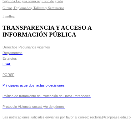
Segunda Lengua como requisito de grado
Cursos, Diplomados, Talleres y Seminarios
Landing
TRANSPARENCIA Y ACCESO A
INFORMACIÓN PÚBLICA
Derechos Pecuniarios vigentes
Reglamentos
Estatutos
ESAL
PQRSF
Principales acuerdos, actas o decisiones
Política de tratamiento de Protección de Datos Personales
Protocolo Violencia sexual y/o de género
Las notificaciones judiciales enviarlas por favor al correo: rectoria@corpoasa.edu.co