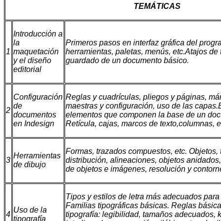
TEMÁTICAS
Introducción a
la
Primeros pasos en interfaz gráfica del prog
1
maquetación
herramientas, paletas, menús, etc.Atajos de 
y el diseño
guardado de un documento básico.
editorial
Configuración
Reglas y cuadrículas, pliegos y páginas, m
de
maestras y configuración, uso de las capas.
2
documentos
elementos que componen la base de un docu
en Indesign
Retícula, cajas, marcos de texto,columnas, e
Formas, trazados compuestos, etc. Objetos, 
Herramientas
3
distribución, alineaciones, objetos anidados,
de dibujo
de objetos e imágenes, resolución y contor
Tipos y estilos de letra más adecuados para e
Familias tipográficas básicas. Reglas básic
Uso de la
4
tipografía: legibilidad, tamaños adecuados, k
tipografía