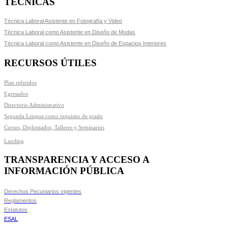
TÉCNICAS
Técnica Laboral Asistente en Fotografía y Video
Técnica Laboral como Asistente en Diseño de Modas
Técnica Laboral como Asistente en Diseño de Espacios Interiores
RECURSOS ÚTILES
Plan referidos
Egresados
Directorio Administrativo
Segunda Lengua como requisito de grado
Cursos, Diplomados, Talleres y Seminarios
Landing
TRANSPARENCIA Y ACCESO A
INFORMACIÓN PÚBLICA
Derechos Pecuniarios vigentes
Reglamentos
Estatutos
ESAL