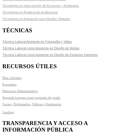
Tecnología en Intervención de Espacios y Ambientes
Tecnología en Realización Audiovisual
Tecnología en Animación para Medios Digitales
TÉCNICAS
Técnica Laboral Asistente en Fotografía y Video
Técnica Laboral como Asistente en Diseño de Modas
Técnica Laboral como Asistente en Diseño de Espacios Interiores
RECURSOS ÚTILES
Plan referidos
Egresados
Directorio Administrativo
Segunda Lengua como requisito de grado
Cursos, Diplomados, Talleres y Seminarios
Landing
TRANSPARENCIA Y ACCESO A
INFORMACIÓN PÚBLICA