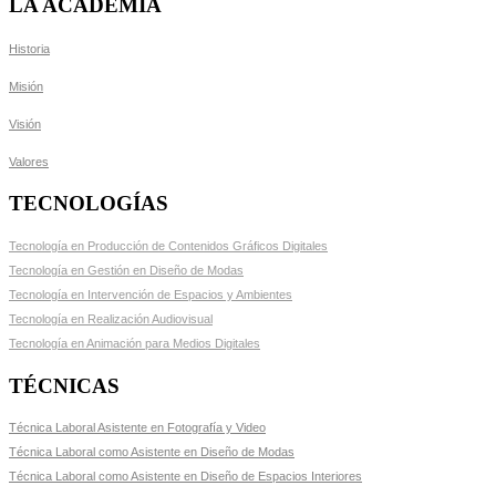
LA ACADEMIA
Historia
Misión
Visión
Valores
TECNOLOGÍAS
Tecnología en Producción de Contenidos Gráficos Digitales
Tecnología en Gestión en Diseño de Modas
Tecnología en Intervención de Espacios y Ambientes
Tecnología en Realización Audiovisual
Tecnología en Animación para Medios Digitales
TÉCNICAS
Técnica Laboral Asistente en Fotografía y Video
Técnica Laboral como Asistente en Diseño de Modas
Técnica Laboral como Asistente en Diseño de Espacios Interiores