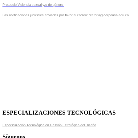
Protocolo Violencia sexual y/o de género
Las notificaciones judiciales enviarlas por favor al correo: rectoria@corpoasa.edu.co
ESPECIALIZACIONES TECNOLÓGICAS
Especialización Tecnológica en Gestión Estratégica del Diseño
Síguenos