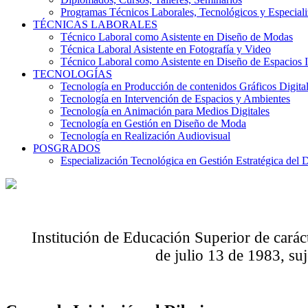
Programas Técnicos Laborales, Tecnológicos y Especial
TÉCNICAS LABORALES
Técnico Laboral como Asistente en Diseño de Modas
Técnica Laboral Asistente en Fotografía y Video
Técnico Laboral como Asistente en Diseño de Espacios I
TECNOLOGÍAS
Tecnología en Producción de contenidos Gráficos Digita
Tecnología en Intervención de Espacios y Ambientes
Tecnología en Animación para Medios Digitales
Tecnología en Gestión en Diseño de Moda
Tecnología en Realización Audiovisual
POSGRADOS
Especialización Tecnológica en Gestión Estratégica del 
Institución de Educación Superior de carác
de julio 13 de 1983, suj