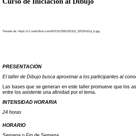
Curso de Iniciación al Dibujo
Tomado de: https://c2.staticflickr.com/6/5131/5581202310_32f197d21a_b.jpg
PRESENTACIÓN
El taller de Dibujo busca aproximar a los participantes al cono
Las bases que se generan en este taller promueve que los asist
entre los asistente una afinidad por el tema.
INTENSIDAD HORARIA
24 horas
HORARIO
Semana o Fin de Semana