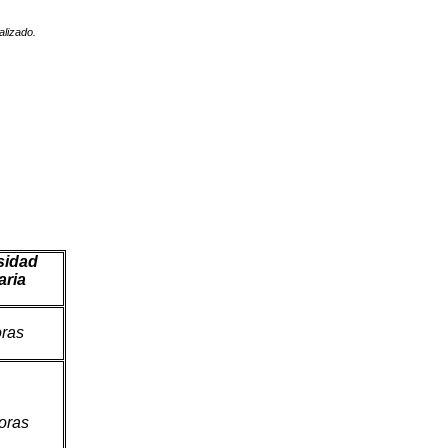
alizado.
sidad
aria
oras
oras