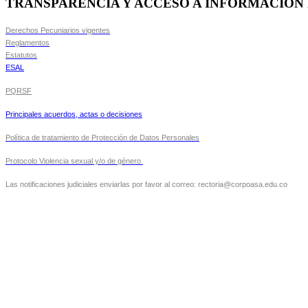
TRANSPARENCIA Y ACCESO A INFORMACIÓN
Derechos Pecuniarios vigentes
Reglamentos
Estatutos
ESAL
PQRSF
Principales acuerdos, actas o decisiones
Política de tratamiento de Protección de Datos Personales
Protocolo Violencia sexual y/o de género
Las notificaciones judiciales enviarlas por favor al correo: rectoria@corpoasa.edu.co