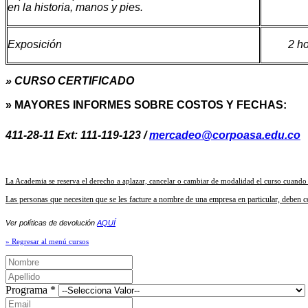
en la historia, manos y pies.
Exposición
2 h
» CURSO CERTIFICADO
» MAYORES INFORMES SOBRE COSTOS Y FECHAS:
411-28-11 Ext: 111-119-123 /
mercadeo@corpoasa.edu.co
La Academia se reserva el derecho a aplazar, cancelar o cambiar de modalidad el curso cuando
Las personas que necesiten que se les facture a nombre de una empresa en particular, deben com
Ver políticas de devolución
AQUÍ
» Regresar al menú cursos
Programa
*