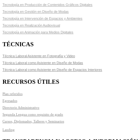
Tecnología en Producción de Contenidos Gráficos Digitales
Tecnología en Gestión en Diseño de Modas
Tecnología en Intervención de Espacios y Ambientes
Tecnología en Realización Audiovisual
Tecnología en Animación para Medios Digitales
TÉCNICAS
Técnica Laboral Asistente en Fotografía y Video
Técnica Laboral como Asistente en Diseño de Modas
Técnica Laboral como Asistente en Diseño de Espacios Interiores
RECURSOS ÚTILES
Plan referidos
Egresados
Directorio Administrativo
Segunda Lengua como requisito de grado
Cursos, Diplomados, Talleres y Seminarios
Landing