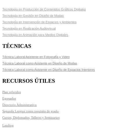
Tecnología en Producción de Contenidos Gráficos Digitales
Tecnología en Gestión en Diseño de Modas
Tecnología en Intervención de Espacios y Ambientes
Tecnología en Realización Audiovisual
Tecnología en Animación para Medios Digitales
TÉCNICAS
Técnica Laboral Asistente en Fotografía y Video
Técnica Laboral como Asistente en Diseño de Modas
Técnica Laboral como Asistente en Diseño de Espacios Interiores
RECURSOS ÚTILES
Plan referidos
Egresados
Directorio Administrativo
Segunda Lengua como requisito de grado
Cursos, Diplomados, Talleres y Seminarios
Landing