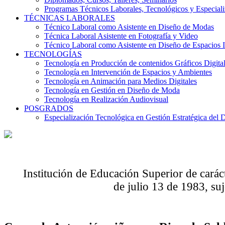
Programas Técnicos Laborales, Tecnológicos y Especial
TÉCNICAS LABORALES
Técnico Laboral como Asistente en Diseño de Modas
Técnica Laboral Asistente en Fotografía y Video
Técnico Laboral como Asistente en Diseño de Espacios I
TECNOLOGÍAS
Tecnología en Producción de contenidos Gráficos Digita
Tecnología en Intervención de Espacios y Ambientes
Tecnología en Animación para Medios Digitales
Tecnología en Gestión en Diseño de Moda
Tecnología en Realización Audiovisual
POSGRADOS
Especialización Tecnológica en Gestión Estratégica del 
Institución de Educación Superior de carác
de julio 13 de 1983, suj