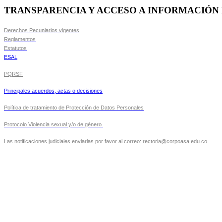
TRANSPARENCIA Y ACCESO A INFORMACIÓN
Derechos Pecuniarios vigentes
Reglamentos
Estatutos
ESAL
PQRSF
Principales acuerdos, actas o decisiones
Política de tratamiento de Protección de Datos Personales
Protocolo Violencia sexual y/o de género
Las notificaciones judiciales enviarlas por favor al correo: rectoria@corpoasa.edu.co