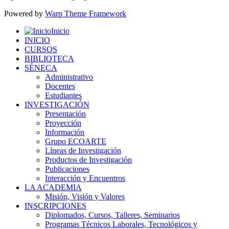
Powered by
Warp Theme Framework
Inicio
INICIO
CURSOS
BIBLIOTECA
SÉNECA
Administrativo
Docentes
Estudiantes
INVESTIGACIÓN
Presentación
Proyección
Información
Grupo ECOARTE
Líneas de Investigación
Productos de Investigación
Publicaciones
Interacción y Encuentros
LA ACADEMIA
Misión, Visión y Valores
INSCRIPCIONES
Diplomados, Cursos, Talleres, Seminarios
Programas Técnicos Laborales, Tecnológicos y