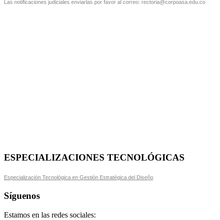
Las notificaciones judiciales enviarlas por favor al correo: rectoria@corpoasa.edu.co
ESPECIALIZACIONES TECNOLÓGICAS
Especialización Tecnológica en Gestión Estratégica del Diseño
Síguenos
Estamos en las redes sociales: