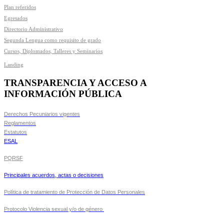
Plan referidos
Egresados
Directorio Administrativo
Segunda Lengua como requisito de grado
Cursos, Diplomados, Talleres y Seminarios
Landing
TRANSPARENCIA Y ACCESO A
INFORMACIÓN PÚBLICA
Derechos Pecuniarios vigentes
Reglamentos
Estatutos
ESAL
PQRSF
Principales acuerdos, actas o decisiones
Política de tratamiento de Protección de Datos Personales
Protocolo Violencia sexual y/o de género