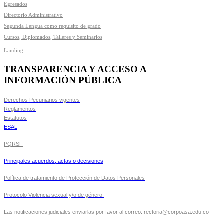
Egresados
Directorio Administrativo
Segunda Lengua como requisito de grado
Cursos, Diplomados, Talleres y Seminarios
Landing
TRANSPARENCIA Y ACCESO A
INFORMACIÓN PÚBLICA
Derechos Pecuniarios vigentes
Reglamentos
Estatutos
ESAL
PQRSF
Principales acuerdos, actas o decisiones
Política de tratamiento de Protección de Datos Personales
Protocolo Violencia sexual y/o de género
Las notificaciones judiciales enviarlas por favor al correo: rectoria@corpoasa.edu.co