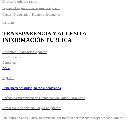
Directorio Administrativo
Segunda Lengua como requisito de grado
Cursos, Diplomados, Talleres y Seminarios
Landing
TRANSPARENCIA Y ACCESO A
INFORMACIÓN PÚBLICA
Derechos Pecuniarios vigentes
Reglamentos
Estatutos
ESAL
PQRSF
Principales acuerdos, actas o decisiones
Política de tratamiento de Protección de Datos Personales
Protocolo Violencia sexual y/o de género
Las notificaciones judiciales enviarlas por favor al correo: rectoria@corpoasa.edu.co